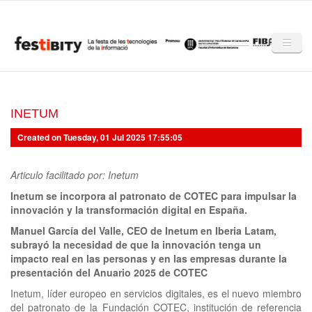
Skip to main content
Inici
Club Festibity
INETUM
Created on Tuesday, 01 Jul 2025 17:55:05
La Festibity
Partners
Articulo facilitado por: Inetum
Inetum se incorpora al patronato de COTEC para impulsar la
Mencions
innovación y la transformación digital en España.
Notícies
Manuel García del Valle, CEO de Inetum en Iberia Latam,
subrayó la necesidad de que la innovación tenga un
Mèdia
impacto real en las personas y en las empresas durante la
presentación del Anuario 2025 de COTEC
Altres edicions
Inetum, líder europeo en servicios digitales, es el nuevo miembro
del patronato de la Fundación COTEC, institución de referencia