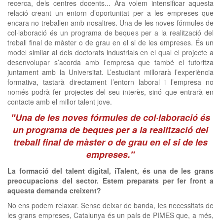
recerca, dels centres docents... Ara volem intensificar aquesta
relació creant un entorn d’oportunitat per a les empreses que
encara no treballen amb nosaltres. Una de les noves fórmules de
col·laboració és un programa de beques per a la realització del
treball final de màster o de grau en el si de les empreses. És un
model similar al dels doctorats industrials en el qual el projecte a
desenvolupar s’acorda amb l’empresa que també el tutoritza
juntament amb la Universitat. L’estudiant millorarà l’experiència
formativa, tastarà directament l’entorn laboral i l’empresa no
només podrà fer projectes del seu interès, sinó que entrarà en
contacte amb el millor talent jove.
"Una de les noves fórmules de col·laboració és
un programa de beques per a la realització del
treball final de màster o de grau en el si de les
empreses."
La formació del talent digital, iTalent, és una de les grans
preocupacions del sector. Estem preparats per fer front a
aquesta demanda creixent?
No ens podem relaxar. Sense deixar de banda, les necessitats de
les grans empreses, Catalunya és un país de PIMES que, a més,