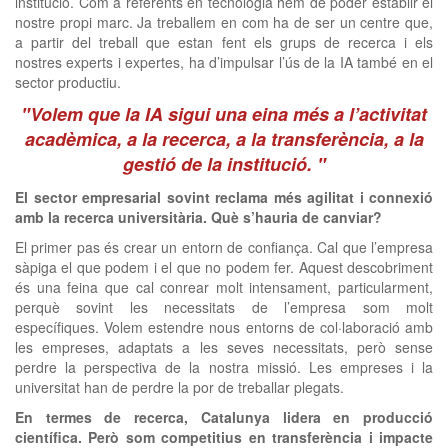
institució. Com a referents en tecnologia hem de poder establir el
nostre propi marc. Ja treballem en com ha de ser un centre que,
a partir del treball que estan fent els grups de recerca i els
nostres experts i expertes, ha d’impulsar l’ús de la IA també en el
sector productiu.
"Volem que la IA sigui una eina més a l’activitat
acadèmica, a la recerca, a la transferència, a la
gestió de la institució. "
El sector empresarial sovint reclama més agilitat i connexió
amb la recerca universitària. Què s’hauria de canviar?
El primer pas és crear un entorn de confiança. Cal que l’empresa
sàpiga el que podem i el que no podem fer. Aquest descobriment
és una feina que cal conrear molt intensament, particularment,
perquè sovint les necessitats de l’empresa som molt
específiques. Volem estendre nous entorns de col·laboració amb
les empreses, adaptats a les seves necessitats, però sense
perdre la perspectiva de la nostra missió. Les empreses i la
universitat han de perdre la por de treballar plegats.
En termes de recerca, Catalunya lidera en producció
científica. Però som competitius en transferència i impacte