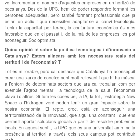
vol incrementar el nombre d’aquestes empreses en un horitzó de
pocs anys. Des de la UPC, hem de poder respondre formant les
persones adequades, però també formant professionals que ja
estan en actiu i que necessiten adaptar-se al canvi tecnològic.
Tenim la capacitat per fer-ho, la conjuntura econòmica és més
favorable que en el passat i, de la mà de les empreses, es pot
aconseguir. Soc optimista.
Quina opinió té sobre la política tecnològica i d’innovació a
Catalunya? Estem alineats amb les necessitats reals del
territori i de l’economia?
T
Tot és millorable, però cal destacar que Catalunya ha aconseguit
crear una xarxa de coneixement molt rellevant i que hi ha múscul
a l’entorn de determinats sectors que ara cal treballar, com per
exemple l’agroalimentari, la tecnologia de la salut, l’economia
blava i d’altres. Si fem les coses bé, la IA, la IoT, l’estratègia New
Space o l’hidrogen verd poden tenir un gran impacte sobre la
nostra economia. El repte, crec, està en aconseguir una
territorialització de la innovació, que sigui una constant i que ens
permeti aportar solucions globals a partir de resoldre problemes
locals. En aquest sentit, la UPC que és una universitat amb molta
presència al territori a través dels seus campus pot contribuir