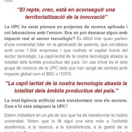
molt.
"El repte, crec, està en aconseguir una
territorialització de la innovació"
La UPC ha estat pionera en projectes de recerca aplicada i
col·laboracions amb l’entorn. Ens en pot destacar algun amb
impacte real al sector tecnològic?
És difícil triar quan parlem
d’una universitat líder en la generació de patents, que col·labora
amb unes 1.500 empreses i que nodreix el capital humà del
sector tecnològic. La capil·laritat de la nostra tecnologia abasta la
totalitat dels àmbits productius del país. Un cas d’èxit és el dels
grups de recerca de la UPC dels que han sorgit de centres amb
impacte global com el BSC o l’ICFO.
"La capil·laritat de la nostra tecnologia abasta la
totalitat dels àmbits productius del país."
La intel·ligència artificial està transformant tots els sectors.
Com s’hi està adaptant la UPC
?
Estem treballant en un pla de xoc que ha de transformar la nostra
universitat. Volem que la IA sigui una eina més a l’activitat
acadèmica, a la recerca, a la transferència, a la gestió de la