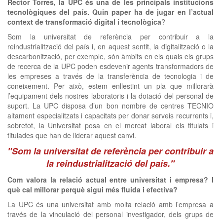
Rector Torres, la UPC és una de les principals institucions
tecnològiques del país. Quin paper ha de jugar en l’actual
context de transformació digital i tecnològica
?
Som la universitat de referència per contribuir a la
reindustrialització del país i, en aquest sentit, la digitalització o la
descarbonització, per exemple, són àmbits en els quals els grups
de recerca de la UPC poden esdevenir agents transformadors de
les empreses a través de la transferència de tecnologia i de
coneixement. Per això, estem enllestint un pla que millorarà
l’equipament dels nostres laboratoris i la dotació del personal de
suport. La UPC disposa d’un bon nombre de centres TECNIO
altament especialitzats i capacitats per donar serveis recurrents i,
sobretot, la Universitat posa en el mercat laboral els titulats i
titulades que han de liderar aquest canvi.
"Som la universitat de referència per contribuir a
la reindustrialització del país."
Com valora la relació actual entre universitat i empresa? I
què cal millorar perquè sigui més fluida i efectiva?
La UPC és una universitat amb molta relació amb l’empresa a
través de la vinculació del personal investigador, dels grups de