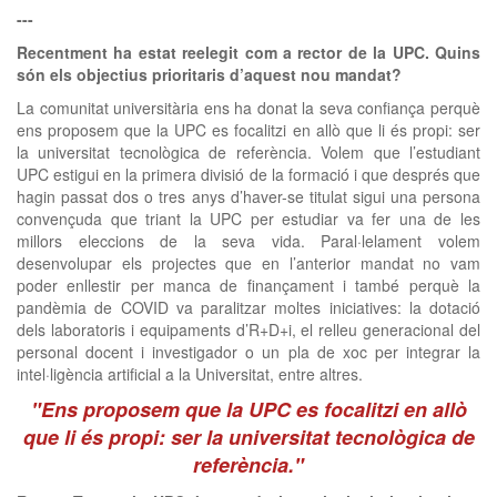
---
Recentment ha estat reelegit com a rector de la UPC. Quins
són els objectius prioritaris d’aquest nou mandat?
La comunitat universitària ens ha donat la seva confiança perquè
ens proposem que la UPC es focalitzi en allò que li és propi: ser
la universitat tecnològica de referència. Volem que l’estudiant
UPC estigui en la primera divisió de la formació i que després que
hagin passat dos o tres anys d’haver-se titulat sigui una persona
convençuda que triant la UPC per estudiar va fer una de les
millors eleccions de la seva vida. Paral·lelament volem
desenvolupar els projectes que en l’anterior mandat no vam
poder enllestir per manca de finançament i també perquè la
pandèmia de COVID va paralitzar moltes iniciatives: la dotació
dels laboratoris i equipaments d’R+D+i, el relleu generacional del
personal docent i investigador o un pla de xoc per integrar la
intel·ligència artificial a la Universitat, entre altres.
"Ens proposem que la UPC es focalitzi en allò
que li és propi: ser la universitat tecnològica de
referència."