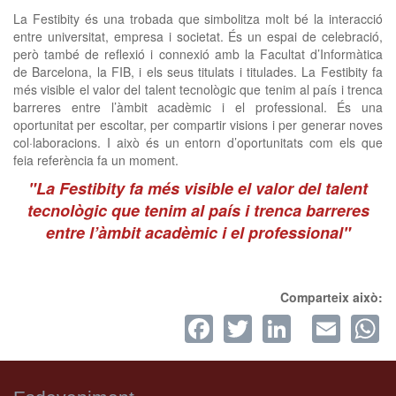
La Festibity és una trobada que simbolitza molt bé la interacció
entre universitat, empresa i societat. És un espai de celebració,
però també de reflexió i connexió amb la Facultat d’Informàtica
de Barcelona, la FIB, i els seus titulats i titulades. La Festibity fa
més visible el valor del talent tecnològic que tenim al país i trenca
barreres entre l’àmbit acadèmic i el professional. És una
oportunitat per escoltar, per compartir visions i per generar noves
col·laboracions. I això és un entorn d’oportunitats com els que
feia referència fa un moment.
"La Festibity fa més visible el valor del talent
tecnològic que tenim al país i trenca barreres
entre l’àmbit acadèmic i el professional"
Comparteix això:
Facebook
Twitter
LinkedI
Ema
W