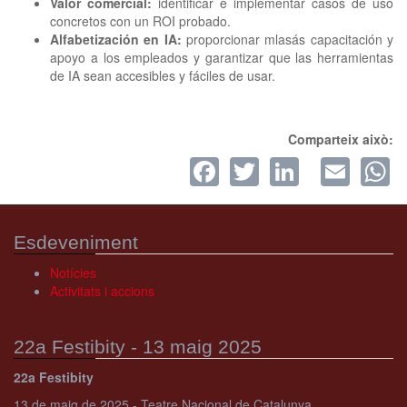
Valor comercial:
identificar e implementar casos de uso
concretos con un ROI probado.
Alfabetización en IA:
proporcionar mlasás capacitación y
apoyo a los empleados y garantizar que las herramientas
de IA sean accesibles y fáciles de usar.
Comparteix això:
Facebook
Twitter
LinkedI
Ema
W
Esdeveniment
Notícies
Activitats i accions
22a Festibity - 13 maig 2025
22a Festibity
13 de maig de 2025 - Teatre Nacional de Catalunya