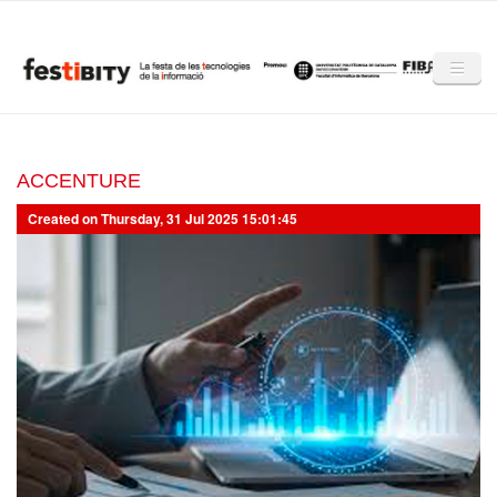
Skip to main content
Inici
Club Festibity
ACCENTURE
Created on Thursday, 31 Jul 2025 15:01:45
La Festibity
Partners
Mencions
Notícies
Mèdia
Altres edicions