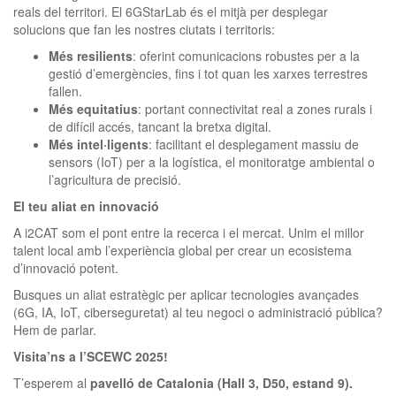
reals del territori. El 6GStarLab és el mitjà per desplegar
solucions que fan les nostres ciutats i territoris:
Més resilients
: oferint comunicacions robustes per a la
gestió d’emergències, fins i tot quan les xarxes terrestres
fallen.
Més equitatius
: portant connectivitat real a zones rurals i
de difícil accés, tancant la bretxa digital.
Més intel·ligents
: facilitant el desplegament massiu de
sensors (IoT) per a la logística, el monitoratge ambiental o
l’agricultura de precisió.
El teu aliat en innovació
A i2CAT som el pont entre la recerca i el mercat. Unim el millor
talent local amb l’experiència global per crear un ecosistema
d’innovació potent.
Busques un aliat estratègic per aplicar tecnologies avançades
(6G, IA, IoT, ciberseguretat) al teu negoci o administració pública?
Hem de parlar.
Visita’ns a l’SCEWC 2025!
T’esperem al
pavelló de Catalonia (Hall 3, D50, estand 9).