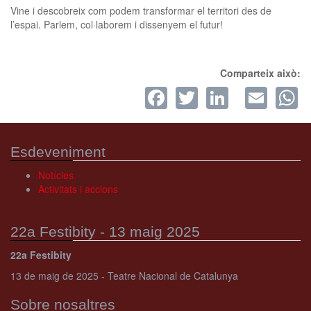
Vine i descobreix com podem transformar el territori des de
l’espai. Parlem, col·laborem i dissenyem el futur!
Comparteix això:
Facebook
Twitter
LinkedI
Ema
W
Esdeveniment
Notícies
Activitats i accions
22a Festibity - 13 maig 2025
22a Festibity
13 de maig de 2025 - Teatre Nacional de Catalunya
Sobre nosaltres