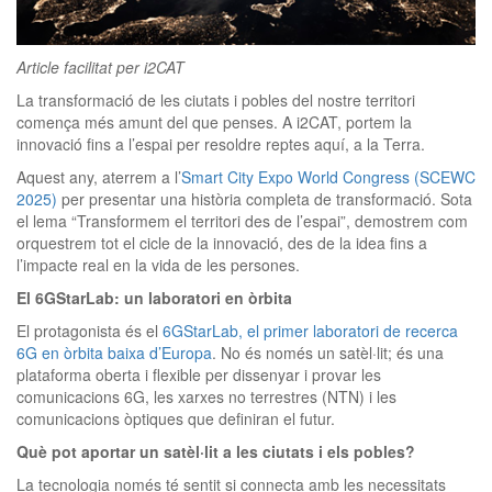
clickNEWS
Article facilitat per i2CAT
La transformació de les ciutats i pobles del nostre territori
comença més amunt del que penses. A i2CAT, portem la
innovació fins a l’espai per resoldre reptes aquí, a la Terra.
Aquest any, aterrem a l’
Smart City Expo World Congress (SCEWC
2025)
per presentar una història completa de transformació. Sota
el lema “Transformem el territori des de l’espai”, demostrem com
orquestrem tot el cicle de la innovació, des de la idea fins a
l’impacte real en la vida de les persones.
El 6GStarLab: un laboratori en òrbita
El protagonista és el
6GStarLab, el primer laboratori de recerca
6G en òrbita baixa d’Europa
. No és només un satèl·lit; és una
plataforma oberta i flexible per dissenyar i provar les
comunicacions 6G, les xarxes no terrestres (NTN) i les
comunicacions òptiques que definiran el futur.
Què pot aportar un satèl·lit a les ciutats i els pobles?
La tecnologia només té sentit si connecta amb les necessitats