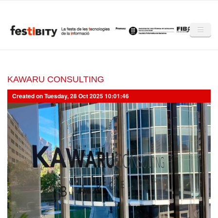
Skip to main content
Inici
Club Festibity
KAWARU CONSULTING
Created on Tuesday, 28 Oct 2025 10:01:46
La Festibity
Partners
Mencions
Notícies
Mèdia
Altres edicions