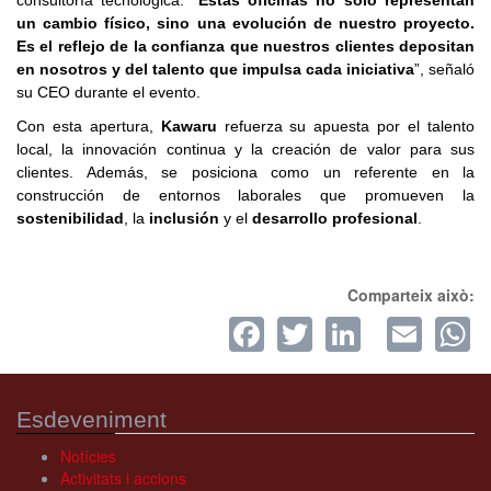
consultoría tecnológica. “
Estas oficinas no solo representan
un cambio físico, sino una evolución de nuestro proyecto.
Es el reflejo de la confianza que nuestros clientes depositan
en nosotros y del talento que impulsa cada iniciativa
”, señaló
su CEO durante el evento.
Con esta apertura,
Kawaru
refuerza su apuesta por el talento
local, la innovación continua y la creación de valor para sus
clientes. Además, se posiciona como un referente en la
construcción de entornos laborales que promueven la
sostenibilidad
, la
inclusión
y el
desarrollo profesional
.
Comparteix això:
Facebook
Twitter
LinkedI
Ema
W
Esdeveniment
Notícies
Activitats i accions