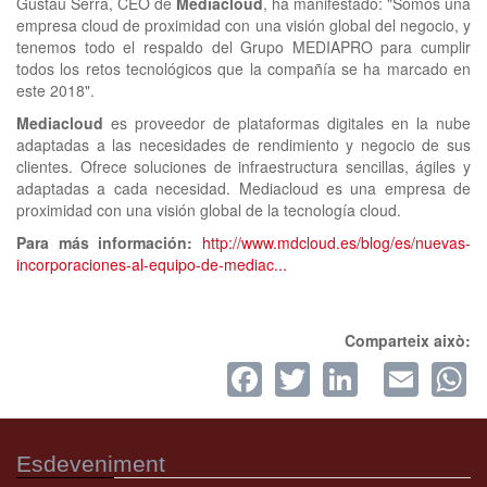
Gustau Serra, CEO de
Mediacloud
, ha manifestado: "Somos una
empresa cloud de proximidad con una visión global del negocio, y
tenemos todo el respaldo del Grupo MEDIAPRO para cumplir
todos los retos tecnológicos que la compañía se ha marcado en
este 2018".
Mediacloud
es proveedor de plataformas digitales en la nube
adaptadas a las necesidades de rendimiento y negocio de sus
clientes. Ofrece soluciones de infraestructura sencillas, ágiles y
adaptadas a cada necesidad. Mediacloud es una empresa de
proximidad con una visión global de la tecnología cloud.
Para más información:
http://www.mdcloud.es/blog/es/nuevas-
incorporaciones-al-equipo-de-mediac...
Comparteix això:
Facebook
Twitter
LinkedI
Ema
W
Esdeveniment