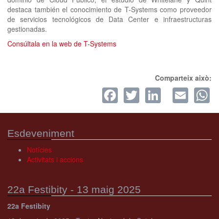
destaca también el conocimiento de T-Systems como proveedor
de servicios tecnológicos de Data Center e infraestructuras
gestionadas.
Consúltala en la web de T-Systems
Comparteix això:
Facebook
Twitter
LinkedI
Ema
W
Esdeveniment
Notícies
Activitats i accions
22a Festibity - 13 maig 2025
22a Festibity