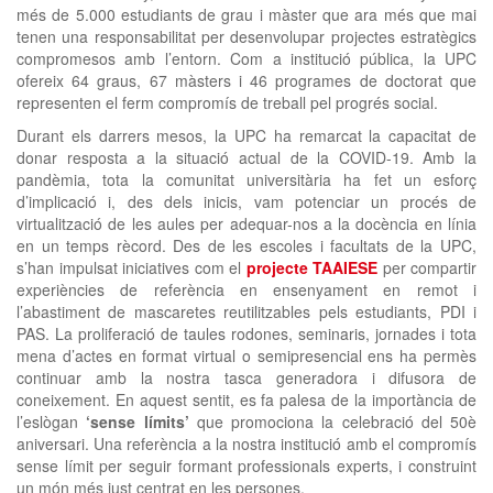
més de 5.000 estudiants de grau i màster que ara més que mai
tenen una responsabilitat per desenvolupar projectes estratègics
compromesos amb l’entorn. Com a institució pública, la UPC
ofereix 64 graus, 67 màsters i 46 programes de doctorat que
representen el ferm compromís de treball pel progrés social.
Durant els darrers mesos, la UPC ha remarcat la capacitat de
donar resposta a la situació actual de la COVID-19. Amb la
pandèmia, tota la comunitat universitària ha fet un esforç
d’implicació i, des dels inicis, vam potenciar un procés de
virtualització de les aules per adequar-nos a la docència en línia
en un temps rècord. Des de les escoles i facultats de la UPC,
s’han impulsat iniciatives com el
projecte TAAIESE
per compartir
experiències de referència en ensenyament en remot i
l’abastiment de mascaretes reutilitzables pels estudiants, PDI i
PAS. La proliferació de taules rodones, seminaris, jornades i tota
mena d’actes en format virtual o semipresencial ens ha permès
continuar amb la nostra tasca generadora i difusora de
coneixement. En aquest sentit, es fa palesa de la importància de
l’eslògan
‘sense límits’
que promociona la celebració del 50è
aniversari. Una referència a la nostra institució amb el compromís
sense límit per seguir formant professionals experts, i construint
un món més just centrat en les persones.