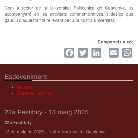
Com a rector de la Universitat Politècnica de Catalunya, us
acompanyaré en les activitats commemoratives, i desitjo que
gaudiu d'aquesta fita rellevant per a la nostra universitat.
Comparteix això:
Facebook
Twitter
LinkedI
Ema
W
Esdeveniment
Notícies
Activitats i accions
22a Festibity - 13 maig 2025
22a Festibity
13 de maig de 2025 - Teatre Nacional de Catalunya