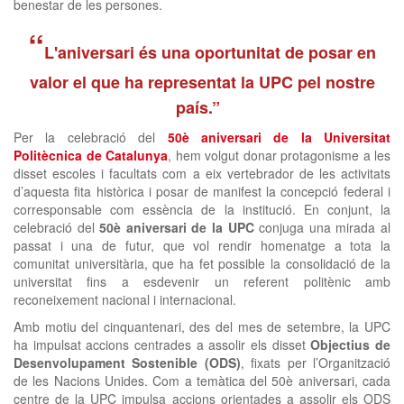
benestar de les persones.
“
L'aniversari és una oportunitat de posar en
valor el que ha representat la UPC pel nostre
país.”
Per la celebració del
50è aniversari de la Universitat
Politècnica de Catalunya
, hem volgut donar protagonisme a les
disset escoles i facultats com a eix vertebrador de les activitats
d’aquesta fita històrica i posar de manifest la concepció federal i
corresponsable com essència de la institució. En conjunt, la
celebració del
50è aniversari de la UPC
conjuga una mirada al
passat i una de futur, que vol rendir homenatge a tota la
comunitat universitària, que ha fet possible la consolidació de la
universitat fins a esdevenir un referent politènic amb
reconeixement nacional i internacional.
Amb motiu del cinquantenari, des del mes de setembre, la UPC
ha impulsat accions centrades a assolir els disset
Objectius de
Desenvolupament Sostenible (ODS)
, fixats per l’Organització
de les Nacions Unides. Com a temàtica del 50è aniversari, cada
centre de la UPC impulsa accions orientades a assolir els ODS