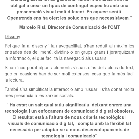
obligat a crear un tipus de contingut específic amb una
presentació visual molt diferent. En aquest sentit,
Opentrends ens ha ofert les solucions que necessitàvem."
Marcelo Risi, Director de Comunicació de l'OMT
Disseny
Pel que fa al disseny i la navegabilitat, s’han reduït al màxim les
entrades des del menú, dividint-lo en grups grans i jerarquitzant
la informació, el que facilita la navegació als usuaris.
S’han incorporat alguns elements visuals dins dels blocs de text,
que en ocasions han de ser molt extensos, cosa que fa més fàcil
la lectura.
També s’ha simplificat la interacció amb l'usuari i s'ha donat molta
més presència a les xarxes socials.
"Ha estat un salt qualitatiu significatiu, deixant enrere una
tecnologia i un enfocament de comunicació digital obsolets.
El resultat està a l'altura de nous criteris tecnològics i
visuals de comunicació digital, i compta amb la flexibilitat
necessària per adaptar-se a nous desenvolupaments de
tecnologia i comunicació"