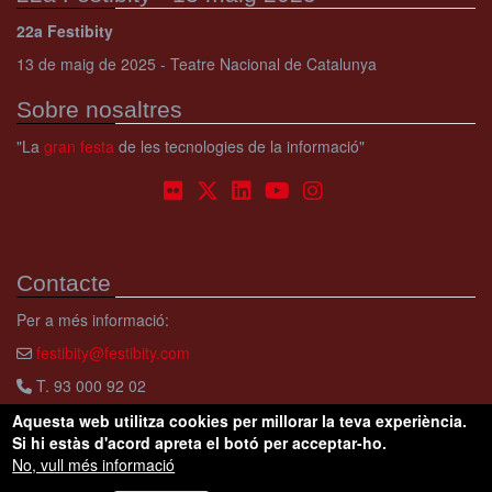
22a Festibity
13 de maig de 2025 - Teatre Nacional de Catalunya
Sobre nosaltres
"La
gran festa
de les tecnologies de la informació"
Contacte
Per a més informació:
festibity@festibity.com
T. 93 000 92 02
Aquesta web utilitza cookies per millorar la teva experiència.
Si hi estàs d'acord apreta el botó per acceptar-ho.
No, vull més informació