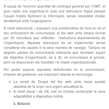
A causa de l’enorme quantitat de contingut generat per l'OMT, el
gran repte era organitzar-lo sota una estructura lògica perquè
l'usuari trobés fàcilment la informació, sense necessitat d'estar
familiaritzat amb l'organigrama.
A nivell estructural, i exposant una problemàtica de fons en tot el
seu enfocament de comunicació, el lloc web antic estava format
per 35 microllocs que reflectien l'estructura departamental de
l'organització. Aquesta estructura es va implementar sense
considerar els usuaris ni la seva manera de navegar. Tampoc es
seguien pautes de comunicació rellevants que donessin suport
als objectius d’organització, és a dir, es comunicava el procés,
però es descuraven els resultats i la missió organitzacionals.
Per poder superar aquestes deficiències en la comunicació,
s'havien de gestionar uns important retards en tecnologia:
La versió de Drupal del lloc web antic havia quedat
obsoleta de fa anys i era urgent actualitzar-la.
A nivell visual i de UX, mai no s'havia contemplat la seva
adaptabilitat a dispositius mòbils.
2. Solució