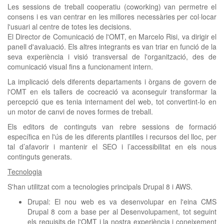
Les sessions de treball cooperatiu (coworking) van permetre el
consens i es van centrar en les millores necessàries per col·locar
l'usuari al centre de totes les decisions.
El Director de Comunicació de l'OMT, en Marcelo Risi, va dirigir el
panell d'avaluació. Els altres integrants es van triar en funció de la
seva experiència i visió transversal de l'organització, des de
comunicació visual fins a funcionament intern.
La implicació dels diferents departaments i òrgans de govern de
l'OMT en els tallers de cocreació va aconseguir transformar la
percepció que es tenia internament del web, tot convertint-lo en
un motor de canvi de noves formes de treball.
Els editors de continguts van rebre sessions de formació
específica en l'ús de les diferents plantilles i recursos del lloc, per
tal d’afavorir i mantenir el SEO i l’accessibilitat en els nous
continguts generats.
Tecnologia
S'han utilitzat com a tecnologies principals Drupal 8 i AWS.
Drupal: El nou web es va desenvolupar en l'eina CMS
Drupal 8 com a base per al Desenvolupament, tot seguint
els requisits de l'OMT i la nostra experiència i coneixement