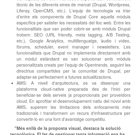
tècnic de les diferents eines de mercat (Drupal, Wordpress,
Liferay, OpenCMS, etc.). L'equip de tecnologia va triar
d’entre els components de Drupal Core aquells mòduls
específics per satisfer les necessitats del lloc web. Entre les
funcionalitats que van poder cobrir-se amb mòduls Drupal
trobem: SEO (URL friendly, meta tagging, A/B Testing,
etc.), Google Analytics, multillenguatge, àudio i vídeo,
fòrums, scheduler, event manager i newsletters. Les
funcionalitats que Drupal no implementa directament amb
un mòdul estàndard es van solucionar amb mòduls
personalitzats creats per l'equip de Opentrends, seguint les
directrius compartides per la comunitat de Drupal, per
adaptar-se perfectament a futures actualitzacions.
AWS: A nivell d'arquitectura, es va dissenyar una
plataforma cloud-native preparada des de l'inici per
beneficiar-se dels serveis ja proporcionats per proveïdors
cloud. En aprofitar el desenvolupament natiu del núvol amb
AWS, superem les limitacions dels enfocaments més
tradicionals i transformem un recurs d'infraestructura per
convertir-lo en una font d'avantatge competitiu.
"Més enllà de la proposta visual, destaca la solució
tecnològica. El fet de gestionar tanta informació ens ha