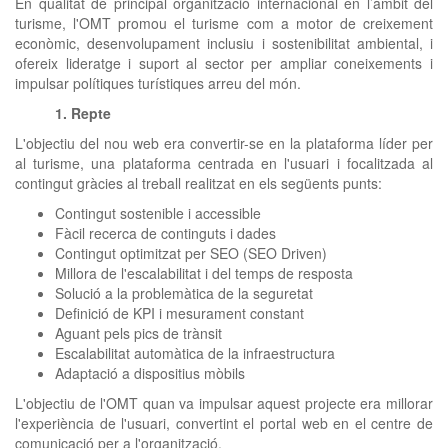
En qualitat de principal organització internacional en l’àmbit del
turisme, l'OMT promou el turisme com a motor de creixement
econòmic, desenvolupament inclusiu i sostenibilitat ambiental, i
ofereix lideratge i suport al sector per ampliar coneixements i
impulsar polítiques turístiques arreu del món.
1. Repte
L'objectiu del nou web era convertir-se en la plataforma líder per
al turisme, una plataforma centrada en l'usuari i focalitzada al
contingut gràcies al treball realitzat en els següents punts:
Contingut sostenible i accessible
Fàcil recerca de continguts i dades
Contingut optimitzat per SEO (SEO Driven)
Millora de l'escalabilitat i del temps de resposta
Solució a la problemàtica de la seguretat
Definició de KPI i mesurament constant
Aguant pels pics de trànsit
Escalabilitat automàtica de la infraestructura
Adaptació a dispositius mòbils
L'objectiu de l'OMT quan va impulsar aquest projecte era millorar
l'experiència de l'usuari, convertint el portal web en el centre de
comunicació per a l'organització.