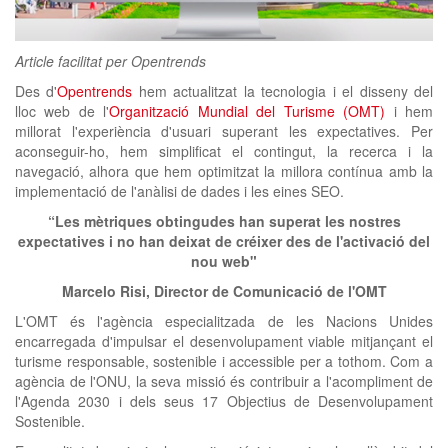
clickNEWS
Article facilitat per Opentrends
Des d'
Opentrends
hem actualitzat la tecnologia i el disseny del
lloc web de l'
Organització Mundial del Turisme (OMT)
i hem
millorat l'experiència d'usuari superant les expectatives. Per
aconseguir-ho, hem simplificat el contingut, la recerca i la
navegació, alhora que hem optimitzat la millora contínua amb la
implementació de l'anàlisi de dades i les eines SEO.
“Les mètriques obtingudes han superat les nostres
expectatives i no han deixat de créixer des de l'activació del
nou web"
Marcelo Risi, Director de Comunicació de l'OMT
L'OMT és l'agència especialitzada de les Nacions Unides
encarregada d'impulsar el desenvolupament viable mitjançant el
turisme responsable, sostenible i accessible per a tothom. Com a
agència de l'ONU, la seva missió és contribuir a l'acompliment de
l'Agenda 2030 i dels seus 17 Objectius de Desenvolupament
Sostenible.