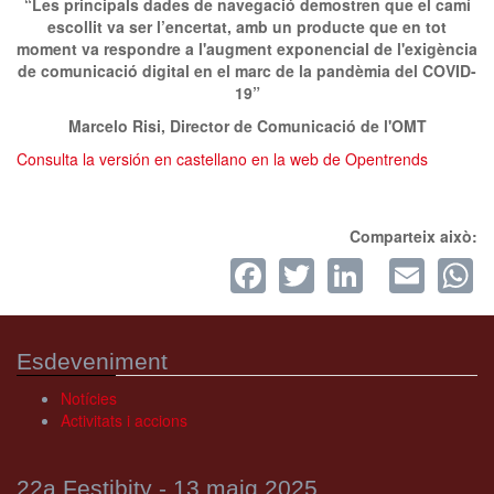
“Les principals dades de navegació demostren que el camí
escollit va ser l’encertat, amb un producte que en tot
moment va respondre a l'augment exponencial de l'exigència
de comunicació digital en el marc de la pandèmia del COVID-
19”
Marcelo Risi, Director de Comunicació de l'OMT
Consulta la versión en castellano en la web de Opentrends
Comparteix això:
Facebook
Twitter
LinkedI
Ema
W
Esdeveniment
Notícies
Activitats i accions
22a Festibity - 13 maig 2025