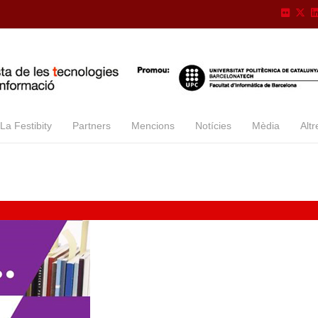
La Festibity
Partners
Mencions
Notícies
Mèdia
Altr