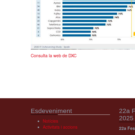
Consulta la web de DXC
Esdeveniment
22a F
2025
Notícies
Activitats i accions
22a Fes