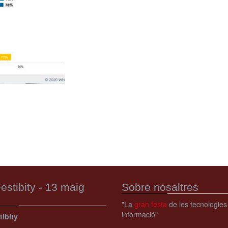
estibity - 13 maig
Sobre nosaltres
"La
gran festa
de les tecnologies
informació"
tibity