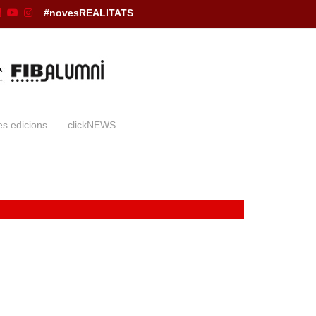
#novesREALITATS
es edicions
clickNEWS