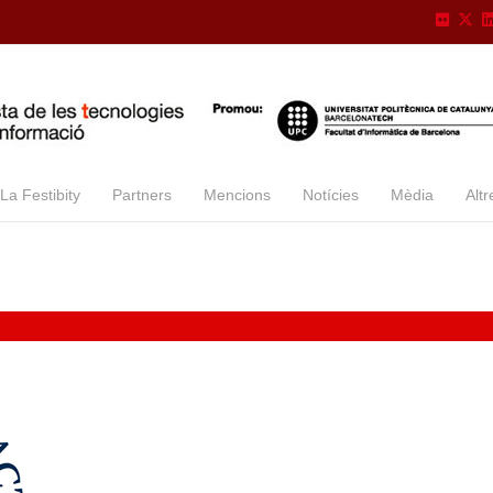
La Festibity
Partners
Mencions
Notícies
Mèdia
Altr