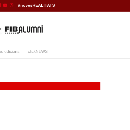
#novesREALITATS
es edicions
clickNEWS