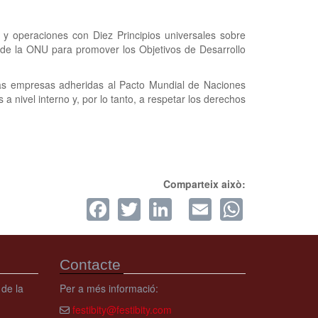
y operaciones con Diez Principios universales sobre
de la ONU para promover los Objetivos de Desarrollo
as empresas adheridas al Pacto Mundial de Naciones
nivel interno y, por lo tanto, a respetar los derechos
Comparteix això:
Facebook
Twitter
LinkedIn
Email
Whats
Contacte
 de la
Per a més informació:
festibity@festibity.com