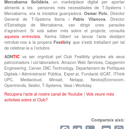
Mercabarna Solidària
, un
marketplace
digital per aportar
aliments a les persones més necessitades de T-Systems i
Mercabarna, era la iniciativa guanyadora.
Osmar Polo
, Director
General de T-Systems Iberia i
Pablo Vilanova
, Director
d’Estratègia de Mercabarna, van dirigir unes paraules
d’agraïment. Si vols saber més sobre el projecte, consulta
aquesta entrevista
. Karina Gibert va tancar l’acte desitjant
retrobar-nos a la propera
Fes
ti
bity
que s’està treballant per tal
de celebrar-la a l’octubre.
ADN
TIC
va ser orgnitzat pel Club Festibity gràcies als seus
patrocinadors i col·laboradors: Amazon Web Services, Capgemini
Engineering, Carver, DXC Technology, Departament de Polítiques
Digitals i Administració Pública, Exper.ai, Fundació i2CAT, IThink
UPC, Mediacloud, Minsait, Netapp, Nexica|Econocom,
Opentrends, Seidor, T-Systems, Vass i Workday.
Recupera l'acte al nostre canal de Youtube
|
Vols veure més
activitats sobre el Club?
Comparteix això:
Facebook
Twitter
LinkedI
Ema
W