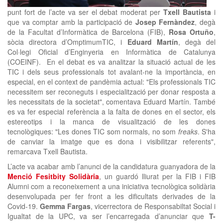
punt fort de l’acte va ser el debat moderat per
Txell Bautista
i
que va comptar amb la participació de
Josep Fernàndez
, degà
de la Facultat d’Informàtica de Barcelona (FIB),
Rosa Ortuño
,
sòcia directora d’OmptimumTIC, i
Eduard Martín
, degà del
Col·legi Oficial d’Enginyeria en Informàtica de Catalunya
(COEINF). En el debat es va analitzar la situació actual de les
TIC i dels seus professionals tot avalant-ne la importància, en
especial, en el context de pandèmia actual: "Els professionals TIC
necessitem ser reconeguts i especialització per donar resposta a
les necessitats de la societat", comentava Eduard Martín. També
es va fer especial referència a la falta de dones en el sector, els
estereotips i la manca de visualització de les dones
tecnològiques: "Les dones TIC som normals, no som
freaks
. S'ha
de canviar la imatge que es dona i visibilitzar referents",
remarcava Txell Bautista.
L’acte va acabar amb l’anunci de la candidatura guanyadora de la
Menció Fesitbity Solidària
, un guardó lliurat per la FIB i FIB
Alumni com a reconeixement a una iniciativa tecnològica solidària
desenvolupada per fer front a les dificultats derivades de la
Covid-19.
Gemma Fargas
, vicerrectora de Responsabiltat Social i
Igualtat de la UPC, va ser l’encarregada d’anunciar que
T-