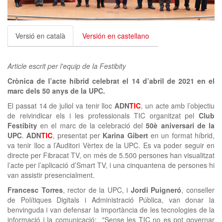
clickNEWS
Versió en català
Versión en castellano
Article escrit per l'equip de la Festibity
Crònica de l’acte híbrid celebrat el 14 d’abril de 2021 en el
marc dels 50 anys de la UPC.
El passat 14 de juliol va tenir lloc
ADN
TIC
, un acte amb l’objectiu
de reivindicar els i les professionals TIC organitzat pel
Club
Festibity
en el marc de la celebració del
50è aniversari de la
UPC
.
ADN
TIC
, presentat per
Karina Gibert
en un format híbrid,
va tenir lloc a l’Auditori Vèrtex de la UPC. Es va poder seguir en
directe per Fibracat TV, on més de 5.500 persones han visualitzat
l’acte per l’aplicació d’Smart TV, i una cinquantena de persones hi
van assistir presencialment.
Francesc Torres
, rector de la UPC, i
Jordi Puigneró
, conseller
de Polítiques Digitals i Administració Pública, van donar la
benvinguda i van defensar la importància de les tecnologies de la
informació i la comunicació: "Sense les TIC no es pot governar