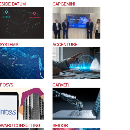
ESIDE DATUM
CAPGEMINI
-SYSTEMS
ACCENTURE
NFOSYS
CARVER
AWARU CONSULTING
SEIDOR