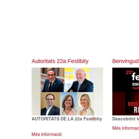
Autoritats 22a Festibity
Benvinguda
AUTORITATS DE LA 22a Fes
ti
bity
Descobrint l
Més informac
Més informació