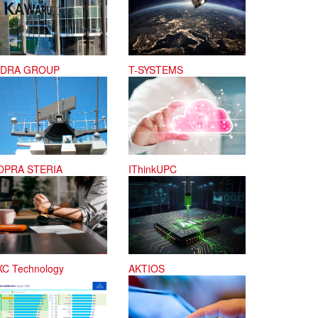
NDRA GROUP
T-SYSTEMS
OPRA STERIA
IThinkUPC
XC Technology
AKTIOS