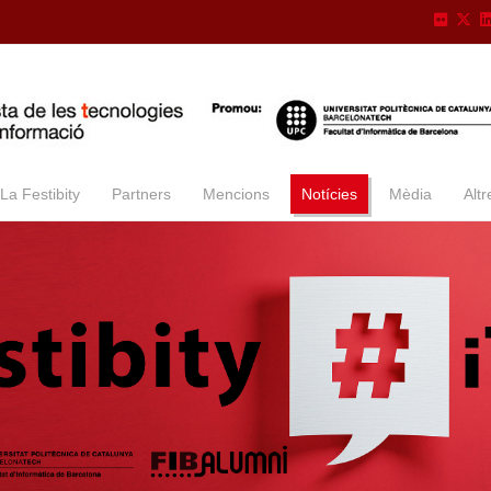
La Festibity
Partners
Mencions
Notícies
Mèdia
Altr