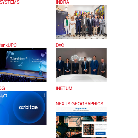
-SYSTEMS
INDRA
ThinkUPC
DXC
DG
INETUM
NEXUS GEOGRAPHICS