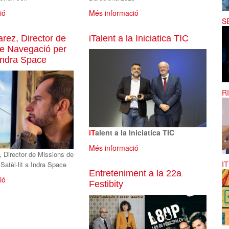
ió
Més informació
S
arez, Director de
iTalent a la Iniciatica TIC
de Navegació per
 Indra Space
R
iT
alent a la Iniciatica TIC
Més informació
, Director de Missions de
I
Satèl·lit a Indra Space
Entreteniment a la 22a
ió
Festibity