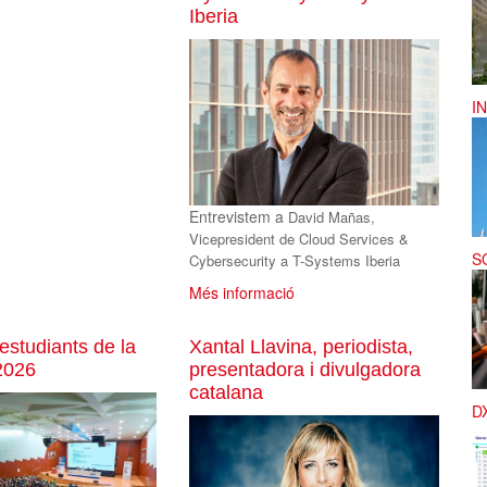
Iberia
I
Entrevistem a
David Mañas,
Vicepresident de Cloud Services &
S
Cybersecurity a T-Systems Iberia
Més informació
 estudiants de la
Xantal Llavina, periodista,
2026
presentadora i divulgadora
catalana
D