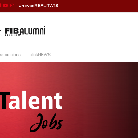
#novesREALITATS
es edicions
clickNEWS