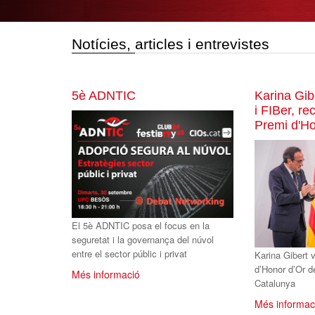
Notícies, articles i entrevistes
5è ADNTIC
Karina Gib
i FIBer, r
Premi d'H
El 5è ADNTIC posa el focus en la
seguretat i la governança del núvol
entre el sector públic i privat
Karina Gibert 
d’Honor d’Or d
Més informació
Catalunya
Més informac