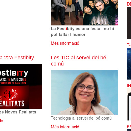
D
La Fes
ti
bity és una festa i no hi
pot faltar l’humor
Més informació
T
 22a Festibity
Les TIC al servei del bé
comú
I
es Noves Realitats
Tecnologia al servei del bé comú
ió
K
Més informació