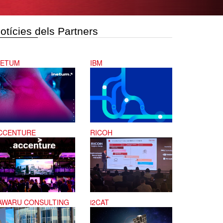
otícies dels Partners
NETUM
IBM
CCENTURE
RICOH
AWARU CONSULTING
i2CAT