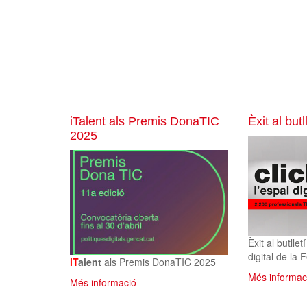
iTalent als Premis DonaTIC
Èxit al but
2025
Èxit al butlle
digital de la F
iT
alent
als Premis DonaTIC 2025
Més informac
Més informació